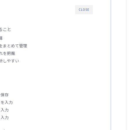
CLOSE
ること
算
をまとめて管理
れを把握
析しやすい
て保存
トを入力
を入力
を入力