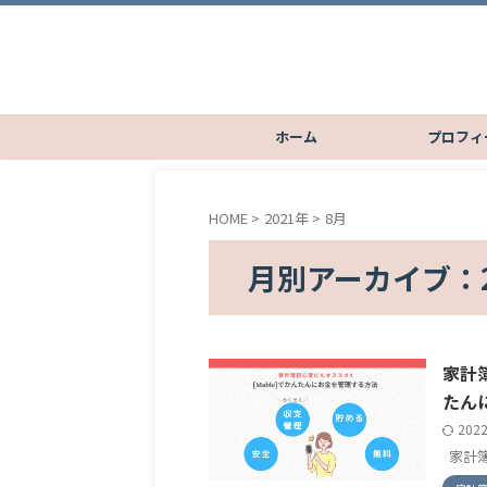
ホーム
プロフィ
HOME
>
2021年
>
8月
月別アーカイブ：2
家計
たん
202
家計簿