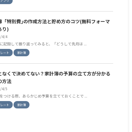
簿アプリ
簿「特別費｣の作成方法と貯め方のコツ(無料フォーマ
あり)
2/4/4
に記録して振り返ってみると、「どうして先月は ...
プレート
家計簿
となくで決めてない？家計簿の予算の立て方が分かる
の方法
2/4/5
をつける際、あらかじめ予算を立てておくことで ...
プレート
家計簿