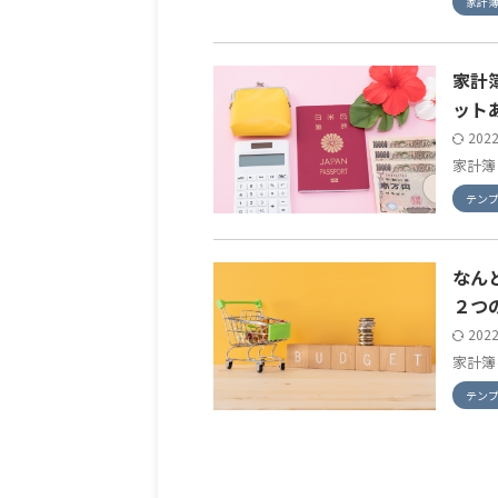
家計
家計
ット
202
家計簿
テン
なん
２つ
202
家計簿
テン