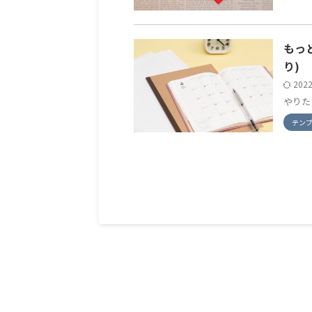
もっ
り)
202
やりた
テン