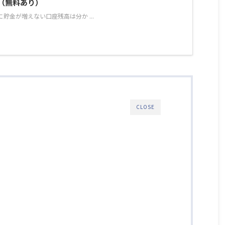
（無料あり）
貯金が増えない口座残高は分か ...
CLOSE