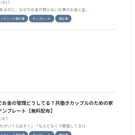
6/4/17
あるのに、なぜかお金が残らない仕事のお金と生 ...
レッドシート家計簿
テンプレート
家計簿
でお金の管理どうしてる？共働きカップルのための家
テンプレート【無料配布】
6/4/7
ちがいくら出す？」「なんとなくで管理してるけ ...
レッドシート家計簿
テンプレート
家計簿