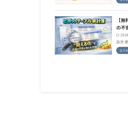
【無
の不
202
目次 
エク