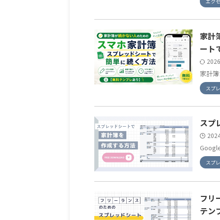
エク
家計
ート
202
家計簿
スプ
スプ
202
Goo
スプ
フリ
テン