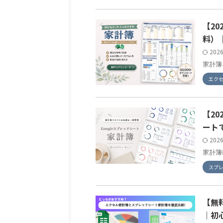
【2
料）
202
家計簿
エク
【2
ート
202
家計簿
スプ
【無
｜初