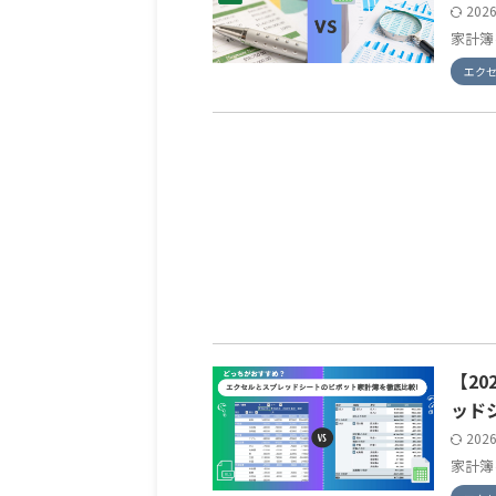
202
家計簿
エク
【2
ッド
202
家計簿