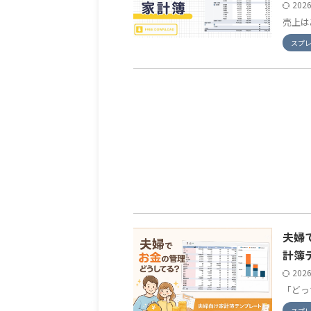
202
売上は
スプ
夫婦
計簿
202
「どっ
スプ