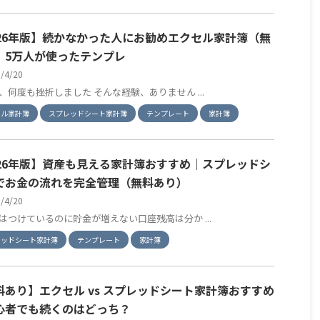
026年版】続かなかった人にお勧めエクセル家計簿（無
｜5万人が使ったテンプレ
6/4/20
、何度も挫折しました そんな経験、ありません ...
セル家計簿
スプレッドシート家計簿
テンプレート
家計簿
026年版】資産も見える家計簿おすすめ｜スプレッドシ
でお金の流れを完全管理（無料あり）
6/4/20
はつけているのに貯金が増えない口座残高は分か ...
レッドシート家計簿
テンプレート
家計簿
料あり】エクセル vs スプレッドシート家計簿おすすめ
心者でも続くのはどっち？