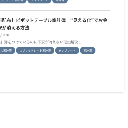
料配布】ピボットテーブル家計簿｜“見える化”でお金
安が消える方法
6/3/28
家計簿をつけているのに不安が消えない理由解決 ...
セル家計簿
スプレッドシート家計簿
テンプレート
家計簿