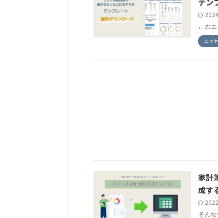
テン
202
このエク
エク
家計
成す
202
そんな