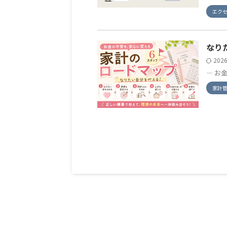
エク
なり
202
— お
家計