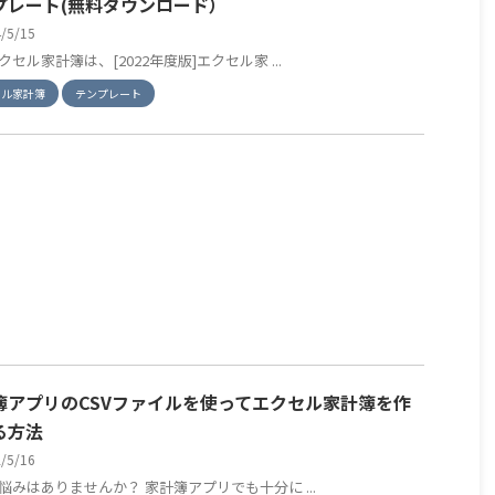
プレート(無料ダウンロード）
4/5/15
セル家計簿は、[2022年度版]エクセル家 ...
セル家計簿
テンプレート
簿アプリのCSVファイルを使ってエクセル家計簿を作
る方法
2/5/16
悩みはありませんか？ 家計簿アプリでも十分に ...