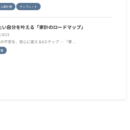
セル家計簿
テンプレート
たい自分を叶える「家計のロードマップ」
6/4/23
金の不安を、安心に変える6ステップ — 「家 ...
管理