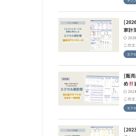
テン
[2
家計
202
このエク
エク
[販
め
202
このエ
エク
[2