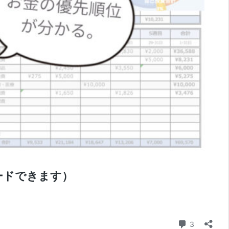
ードできます）
コメント
3